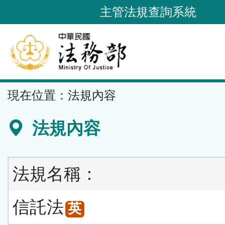
跳
主管法規查詢系統
到
主
要
內
容
::
現在位置：
法規內容
區
塊
法規內容
法規名稱：
信託法
英