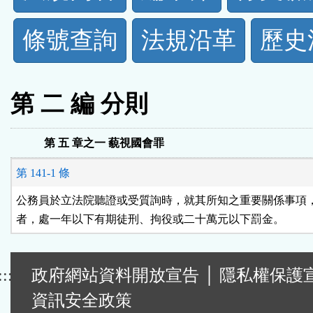
規
條號查詢
法規沿革
歷史
功
能
第 二 編 分則
按
第 五 章之一 藐視國會罪
鈕
第 141-1 條
區
公務員於立法院聽證或受質詢時，就其所知之重要關係事項，
者，處一年以下有期徒刑、拘役或二十萬元以下罰金。
:::
政府網站資料開放宣告
│
隱私權保護
資訊安全政策