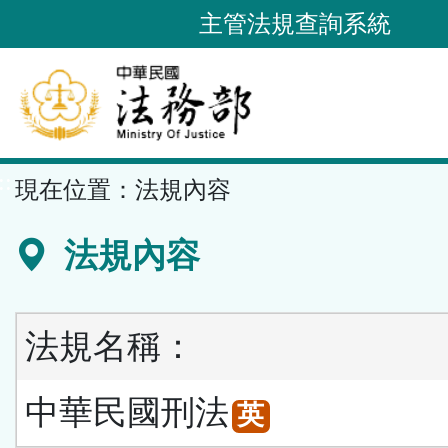
跳
主管法規查詢系統
到
主
要
內
容
::
現在位置：
法規內容
區
塊
法規內容
法規名稱：
中華民國刑法
英